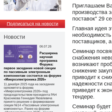
Приглашаем Ва
производства э
поставок" 29 с
Подписаться на новости
Главная идея э
необходимость
Новости
поставщиков, а
06.07.26
Семинар посвящ
Расширена
снабжения нево
научная
программа
возникают проб
Форума:
первое заседание новой секции
снижение закуп
по пассивным электронным
компонентам состоится на форуме
приводит к сн
«Микроэлектроника 2026»
надежности сна
11 декабря 2025 года на заседании
оргкомитета форума
приведет к эко
«Микроэлектроника 2026» под
председательством президента РАН
тендере.
Красникова Геннадия Яковлевича
принято решение о формировании
Семинар будет
секции №14 «Пассивные электронные
компоненты». Ранее на форуме