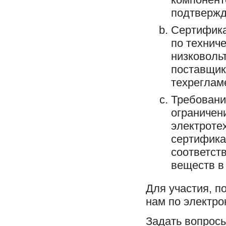
подтвержд
Сертифика
по технич
низковоль
поставщик
техреглам
Требовани
ограничен
электроте
сертифика
соответст
веществ в
Для участия, п
нам по электро
Задать вопросы