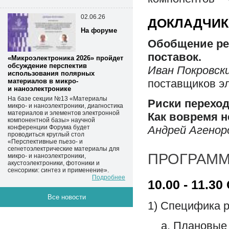
02.06.26
ДОКЛАДЧИК
На форуме
Обобщение ре
поставок.
«Микроэлектроника 2026» пройдет
обсуждение перспектив
Иван Покровск
использования полярных
материалов в микро-
поставщиков э
и наноэлектронике
На базе секции №13 «Материалы
Риски переход
микро- и наноэлектроники, диагностика
материалов и элементов электронной
Как вовремя н
компонентной базы» научной
конференции Форума будет
Андрей Агенор
проводиться круглый стол
«Перспективные пьезо- и
сегнетоэлектрические материалы для
ПРОГРАММ
микро- и наноэлектроники,
акустоэлектроники, фотоники и
сенсорики: синтез и применение».
Подробнее
10.00 - 11.30
Все новости
1) Специфика р
Плановые 