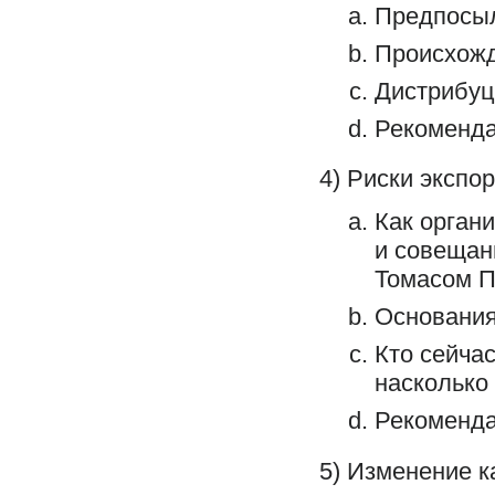
Предпосыл
Происхожд
Дистрибуц
Рекоменд
4) Риски экспо
Как орган
и совещан
Томасом П
Основания
Кто сейча
насколько
Рекоменд
5) Изменение к