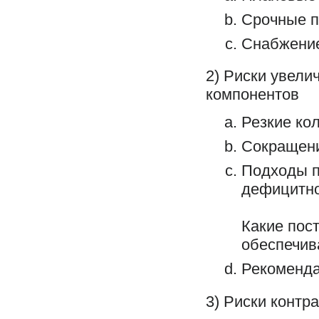
Срочные п
Снабжение
2) Риски увели
компонентов
Резкие ко
Сокращени
Подходы п
дефицитн
Какие пос
обеспечив
Рекоменд
3) Риски контр