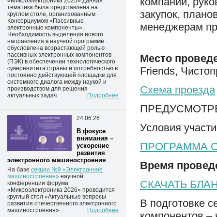
компаний, руко
«Микроэлектроника 2025» данная
тематика была представлена на
закупок, плано
круглом столе, организованным
Консорциумом «Пассивные
менеджерам пр
электронные компоненты».
Необходимость выделения нового
направления в научной программе
обусловлена возрастающей ролью
пассивных электронных компонентов
Место провед
(ПЭК) в обеспечении технологического
суверенитета страны и потребностью в
Friends, Чистоп
постоянно действующей площадке для
системного диалога между наукой и
Схема проезда
производством для решения
актуальных задач.
Подробнее
ПРЕДУСМОТР
24.06.26
Условия участи
В фокусе
внимания –
ПРОГРАММА 
ускорение
развития
электронного машиностроения
Время провед
На базе
секции №9 «Электронное
машиностроение»
научной 
СКАЧАТЬ БЛАН
конференции форума
«Микроэлектроника 2026» проводится
круглый стол «Актуальные вопросы
В подготовке с
развития отечественного электронного
машиностроения».
Подробнее
компонентов –