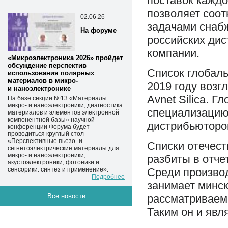
поставок каждо
позволяет соот
02.06.26
задачами снабж
На форуме
российских дис
компании.
«Микроэлектроника 2026» пройдет
обсуждение перспектив
Список глобал
использования полярных
материалов в микро-
2019 году возг
и наноэлектронике
Avnet Silica. 
На базе секции №13 «Материалы
микро- и наноэлектроники, диагностика
специализацию,
материалов и элементов электронной
компонентной базы» научной
дистрибьюторо
конференции Форума будет
проводиться круглый стол
«Перспективные пьезо- и
Списки отечес
сегнетоэлектрические материалы для
микро- и наноэлектроники,
разбиты в отче
акустоэлектроники, фотоники и
сенсорики: синтез и применение».
Среди произво
Подробнее
занимает минс
Все новости
рассматриваем 
Таким он и явля