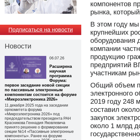
компонентов пр
рынка, который
В этом году мы
Подписаться на новости
крупнейших рос
оборудования д
Новости
компании частн
продукцию гра
06.07.26
предприятий В
Расширена
научная
участникам рын
программа
Форума:
Общий объем п
первое заседание новой секции
по пассивным электронным
электронного о
компонентам состоится на форуме
«Микроэлектроника 2026»
2019 году 248 
11 декабря 2025 года на заседании
составил около
оргкомитета форума
«Микроэлектроника 2026» под
закупок электр
председательством президента РАН
Красникова Геннадия Яковлевича
около 1 млрд д
принято решение о формировании
секции №14 «Пассивные электронные
государственно
компоненты». Ранее на форуме