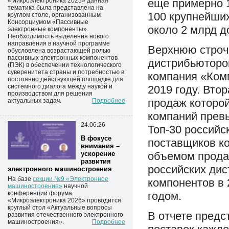
«Микроэлектроника 2025» данная
еще примерно 1
тематика была представлена на
100 крупнейших
круглом столе, организованным
Консорциумом «Пассивные
около 2 млрд д
электронные компоненты».
Необходимость выделения нового
направления в научной программе
Верхнюю строчк
обусловлена возрастающей ролью
пассивных электронных компонентов
дистрибьюторо
(ПЭК) в обеспечении технологического
суверенитета страны и потребностью в
компания «Ком
постоянно действующей площадке для
системного диалога между наукой и
2019 году. Вто
производством для решения
продаж которой
актуальных задач.
Подробнее
компаний превы
24.06.26
Топ-30 российс
В фокусе
поставщиков ко
внимания –
ускорение
объемом прода
развития
российских ди
электронного машиностроения
На базе
секции №9 «Электронное
компонентов в 
машиностроение»
научной 
конференции форума
годом.
«Микроэлектроника 2026» проводится
круглый стол «Актуальные вопросы
В отчете предс
развития отечественного электронного
машиностроения».
Подробнее