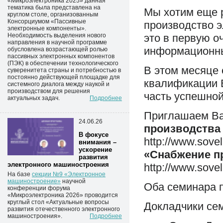
«Микроэлектроника 2025» данная
тематика была представлена на
Мы хотим еще р
круглом столе, организованным
Консорциумом «Пассивные
производство э
электронные компоненты».
Необходимость выделения нового
это в первую 
направления в научной программе
информационны
обусловлена возрастающей ролью
пассивных электронных компонентов
(ПЭК) в обеспечении технологического
В этом месяце 
суверенитета страны и потребностью в
постоянно действующей площадке для
квалификации 
системного диалога между наукой и
производством для решения
часть успешной
актуальных задач.
Подробнее
Приглашаем Ва
24.06.26
производства
В фокусе
http://www.sove
внимания –
ускорение
«Снабжение п
развития
электронного машиностроения
http://www.sovel
На базе
секции №9 «Электронное
машиностроение»
научной 
Оба семинара п
конференции форума
«Микроэлектроника 2026» проводится
круглый стол «Актуальные вопросы
Докладчики се
развития отечественного электронного
машиностроения».
Подробнее