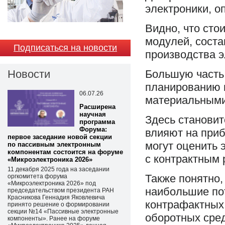
электроники, о
Видно, что сто
модулей, соста
Подписаться на новости
производства э
Новости
Большую часть 
планированию п
06.07.26
материальными
Расширена
научная
Здесь становит
программа
Форума:
влияют на при
первое заседание новой секции
могут оценить 
по пассивным электронным
компонентам состоится на форуме
с контрактным 
«Микроэлектроника 2026»
11 декабря 2025 года на заседании
Также понятно,
оргкомитета форума
«Микроэлектроника 2026» под
наибольшие пот
председательством президента РАН
Красникова Геннадия Яковлевича
контрафактных
принято решение о формировании
секции №14 «Пассивные электронные
оборотных сред
компоненты». Ранее на форуме