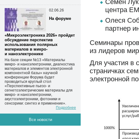
Семен Лук
центра EM
02.06.26
На форуме
Олеся Соб
партнер и
«Микроэлектроника 2026» пройдет
обсуждение перспектив
Семинары пров
использования полярных
из лидеров мир
материалов в микро-
и наноэлектронике
На базе секции №13 «Материалы
Для участия в 
микро- и наноэлектроники, диагностика
материалов и элементов электронной
страничках сем
компонентной базы» научной
электронной п
конференции Форума будет
проводиться круглый стол
«Перспективные пьезо- и
сегнетоэлектрические материалы для
микро- и наноэлектроники,
акустоэлектроники, фотоники и
сенсорики: синтез и применение».
Подробнее
Все новости