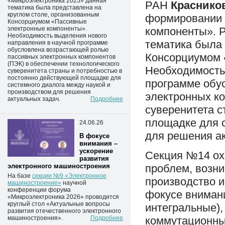
«Микроэлектроника 2025» данная
РАН
Краснико
тематика была представлена на
круглом столе, организованным
формировании 
Консорциумом «Пассивные
компоненты». 
электронные компоненты».
Необходимость выделения нового
тематика была 
направления в научной программе
обусловлена возрастающей ролью
Консорциумом 
пассивных электронных компонентов
(ПЭК) в обеспечении технологического
Необходимость
суверенитета страны и потребностью в
постоянно действующей площадке для
программе обу
системного диалога между наукой и
производством для решения
электронных ко
актуальных задач.
Подробнее
суверенитета 
площадке для с
24.06.26
для решения ак
В фокусе
внимания –
ускорение
Секция №14 ох
развития
проблем, возн
электронного машиностроения
На базе
секции №9 «Электронное
производство 
машиностроение»
научной 
конференции форума
фокусе внимани
«Микроэлектроника 2026» проводится
круглый стол «Актуальные вопросы
интегральные),
развития отечественного электронного
коммутационны
машиностроения».
Подробнее