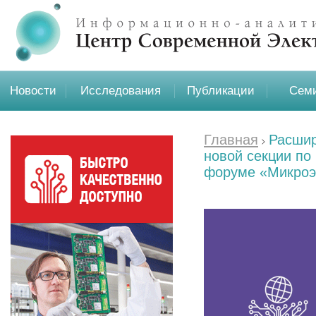
Новости
Исследования
Публикации
Семи
Главная
Расшир
новой секции по
форуме «Микроэ