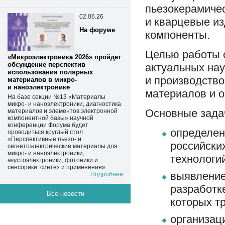
пьезокерамичес
02.06.26
и кварцевые из
На форуме
компоненты.
Целью работы 
«Микроэлектроника 2026» пройдет
обсуждение перспектив
актуальных нау
использования полярных
и производство
материалов в микро-
и наноэлектронике
материалов и 
На базе секции №13 «Материалы
микро- и наноэлектроники, диагностика
Основные зада
материалов и элементов электронной
компонентной базы» научной
конференции Форума будет
определен
проводиться круглый стол
«Перспективные пьезо- и
российски
сегнетоэлектрические материалы для
микро- и наноэлектроники,
технологи
акустоэлектроники, фотоники и
сенсорики: синтез и применение».
выявление
Подробнее
разработк
Все новости
которых т
организац